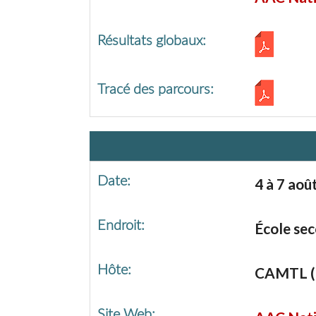
Résultats globaux:
Tracé des parcours:
Date:
4 à 7 aoû
Endroit:
École sec
Hôte:
CAMTL (C
Site Web: