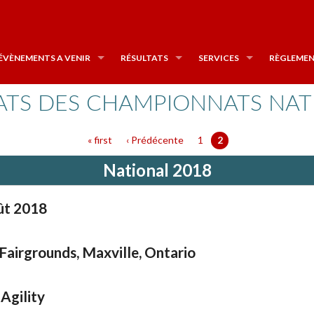
ÉVÈNEMENTS A VENIR
RÉSULTATS
SERVICES
RÈGLEMEN
ATS DES CHAMPIONNATS NA
« first
‹ Prédécente
1
2
National 2018
ût 2018
Fairgrounds, Maxville, Ontario
Agility