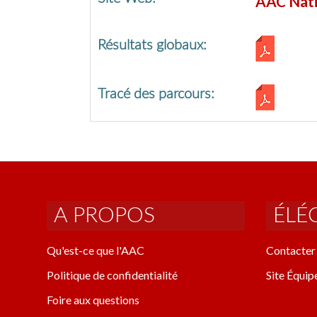
AAC Nati
Résultats globaux:
Tracé des parcours:
A PROPOS
ÉLÉ
Qu'est-ce que l'AAC
Contacter 
Politique de confidentialité
Site Équip
Foire aux questions