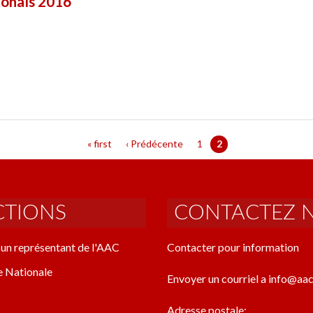
onals 2016
« first
‹ Prédécente
1
2
CTIONS
CONTACTEZ 
un représentant de l'AAC
Contacter pour information
e Nationale
Envoyer un courriel a info@aac
Adresse postale: