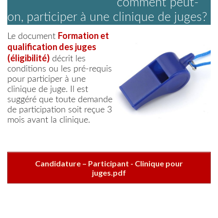
comment peut-
RÈGLEMENTS AAC
on, participer à une clinique de juges?
FORMULAIRES
LISTE DES CLUBS
Formation et
Le document
AIDE
qualification des juges
(éligibilité)
décrit les
conditions ou les pré-requis
pour participer à une
clinique de juge. Il est
suggéré que toute demande
de participation soit reçue 3
mois avant la clinique.
Candidature – Participant - Clinique pour
juges.pdf