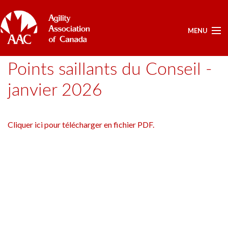
MENU
Points saillants du Conseil -
ÉLECTION - ANNUELLE
janvier 2026
DOCUMENTS APPROUVÉS POUR LE SCRUTIN (ELECTIONS)
POSTES OUVERTS SCRUTIN
LISTE DES CANDIDATS
Cliquer ici pour télécharger en fichier PDF.
ACCUEIL
MON COMPTE
NOUVELLES
ÉVÈNEMENTS A VENIR
RÉSULTATS
SERVICES